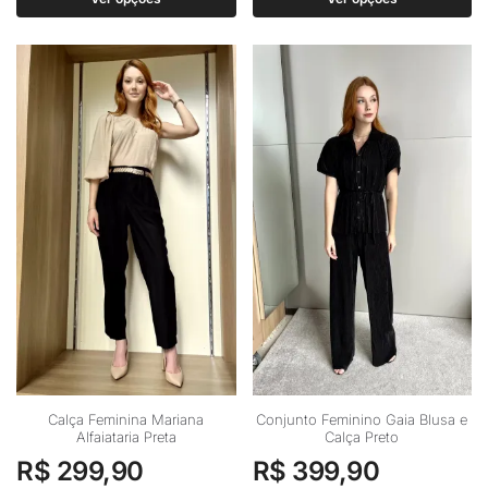
As
As
opções
opções
podem
podem
ser
ser
escolhidas
escolhidas
na
na
página
página
do
do
produto
produto
Este
Este
Calça Feminina Mariana
Conjunto Feminino Gaia Blusa e
Alfaiataria Preta
Calça Preto
produto
produto
R$
299,90
R$
399,90
tem
tem