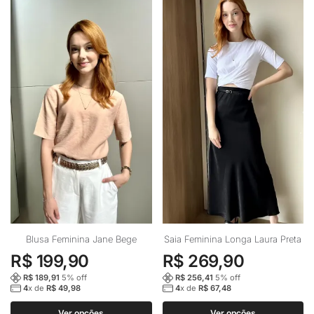
podem
podem
ser
ser
escolhidas
escolhidas
na
na
página
página
do
do
produto
produto
Este
Este
Blusa Feminina Jane Bege
Saia Feminina Longa Laura Preta
produto
produto
R$
199,90
R$
269,90
tem
tem
R$
189,91
5
% off
R$
256,41
5
% off
várias
várias
4
x de
R$
49,98
4
x de
R$
67,48
variantes.
variantes.
Ver opções
Ver opções