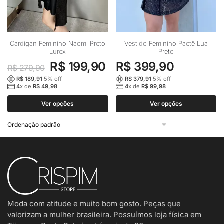
Este
Este
Cardigan Feminino Naomi Preto
Vestido Feminino Paetê Lua
Lurex
Preto
produto
produto
O
O
R$
199,90
R$
399,90
tem
tem
R$
279,90
preço
preço
várias
várias
R$
189,91
5
% off
R$
379,91
5
% off
4
x de
R$
49,98
4
x de
R$
99,98
variantes.
variantes.
original
atual
As
As
Ver opções
Ver opções
era:
é:
opções
opções
R$ 279,90.
R$ 199,90.
podem
podem
ser
ser
escolhidas
escolhidas
na
na
página
página
do
do
produto
produto
Moda com atitude e muito bom gosto. Peças que
valorizam a mulher brasileira. Possuímos loja física em