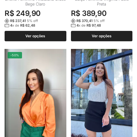
Bege Claro
Preta
produto
produto
R$
249,90
R$
389,90
tem
tem
várias
várias
R$
237,41
5
% off
R$
370,41
5
% off
4
x de
R$
62,48
4
x de
R$
97,48
variantes.
variantes.
As
As
Ver opções
Ver opções
opções
opções
podem
podem
-50%
ser
ser
escolhidas
escolhidas
na
na
página
página
do
do
produto
produto