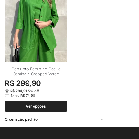
Este
Conjunto Feminino Cecília
Camisa e Cropped Verde
produto
R$
299,90
tem
várias
R$
284,91
5
% off
4
x de
R$
74,98
variantes.
As
Ver opções
opções
podem
ser
escolhidas