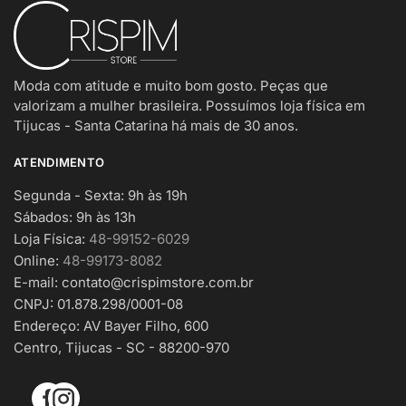
na
página
do
produto
Moda com atitude e muito bom gosto. Peças que
valorizam a mulher brasileira. Possuímos loja física em
Tijucas - Santa Catarina há mais de 30 anos.
ATENDIMENTO
Segunda - Sexta: 9h às 19h
Sábados: 9h às 13h
Loja Física:
48-99152-6029
Online:
48-99173-8082
E-mail:
contato@crispimstore.com.br
CNPJ: 01.878.298/0001-08
Endereço: AV Bayer Filho, 600
Centro, Tijucas - SC - 88200-970