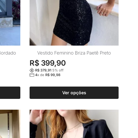
Este
 Bordado
Vestido Feminino Briza Paetê Preto
produto
R$
399,90
tem
R$
379,91
5
% off
várias
4
x de
R$
99,98
variantes.
As
Ver opções
opções
podem
ser
escolhidas
na
página