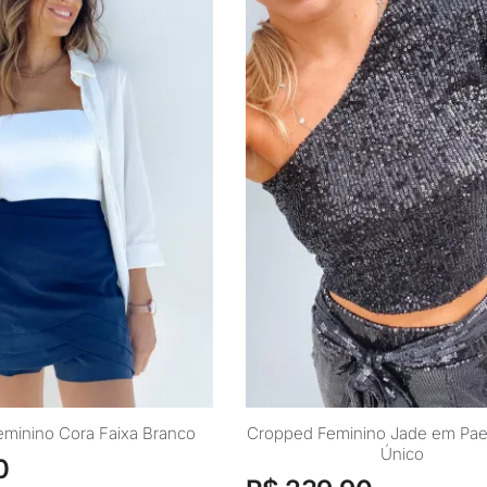
Este
minino Cora Faixa Branco
Cropped Feminino Jade em Pa
Único
produto
0
tem