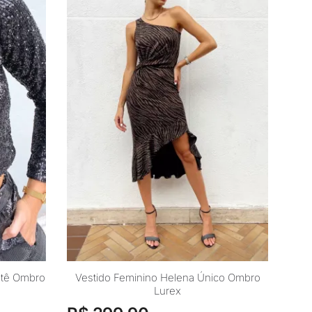
Este
etê Ombro
Vestido Feminino Helena Único Ombro
Lurex
produto
tem