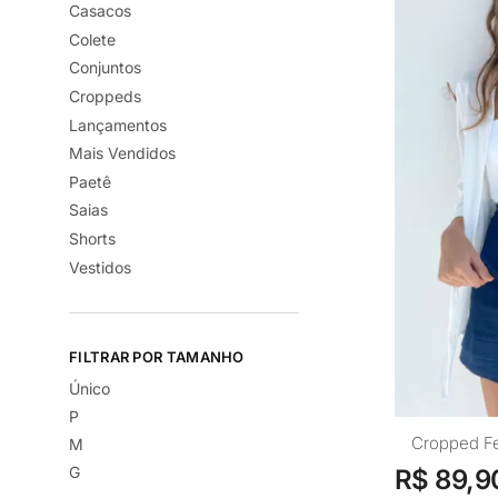
Casacos
Colete
Conjuntos
Croppeds
Lançamentos
Mais Vendidos
Paetê
Saias
Shorts
Vestidos
FILTRAR POR TAMANHO
Único
P
Este
Cropped Fe
M
produto
G
R$
89,9
tem