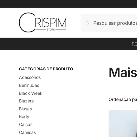
Skip
Skip
to
to
Pesquisar
Pesquisar
navigation
content
por:
R
Mais
CATEGORIAS DE PRODUTO
Acessórios
Bermudas
Black Week
Blazers
Blusas
Body
Calças
Camisas