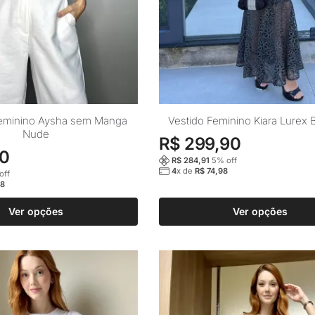
Este
eminino Aysha sem Manga
Vestido Feminino Kiara Lurex
Nude
produto
R$
299,90
90
tem
R$
284,91
5
% off
várias
4
x de
R$
74,98
off
8
variantes.
As
Ver opções
Ver opções
opções
podem
ser
escolhidas
na
página