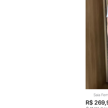
do
produto
Este
Saia Fem
produto
R$
269,
tem