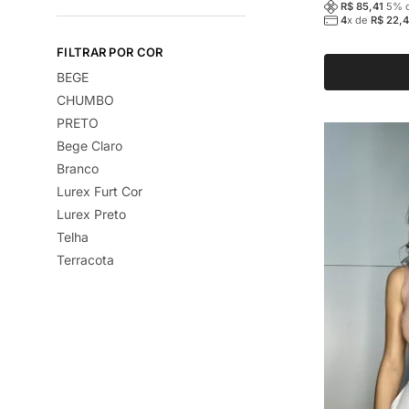
R$
85,41
5
% o
várias
4
x de
R$
22,4
variantes.
FILTRAR POR COR
As
BEGE
opções
CHUMBO
podem
PRETO
ser
Bege Claro
escolhidas
Branco
na
Lurex Furt Cor
página
Lurex Preto
do
Telha
produto
Terracota