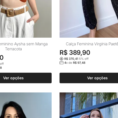
Este
eminino Aysha sem Manga
Calça Feminina Virgínia Paet
Terracota
produto
R$
389,90
90
tem
R$
370,41
5
% off
várias
4
x de
R$
97,48
off
8
variantes.
As
Ver opções
Ver opções
opções
podem
ser
escolhidas
na
página